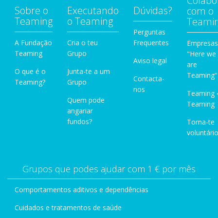
Colabo
Sobre o
Executando
Dúvidas?
com o
Teaming
o Teaming
Teami
Perguntas
A Fundação
Cria o teu
Frequentes
Empresas
Teaming
Grupo
"Here we
Aviso legal
are
O que é o
Junta-te a um
Teaming"
Contacta-
Teaming?
Grupo
nos
Teaming 
Quem pode
Teaming
angariar
fundos?
Torna-te
voluntário
Grupos que podes ajudar com 1 € por mês
Comportamentos aditivos e dependências
Cuidados e tratamentos de saúde