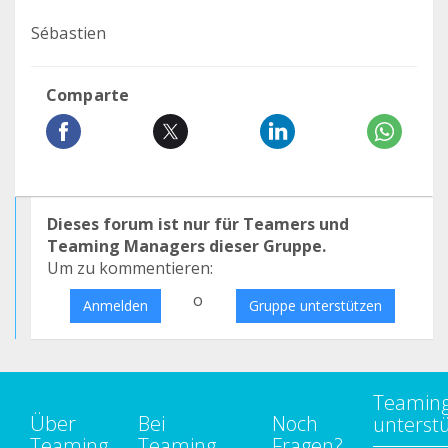
Sébastien
Comparte
Dieses forum ist nur für Teamers und
Teaming Managers dieser Gruppe.
Um zu kommentieren:
o
Anmelden
Gruppe unterstützen
Teamin
Über
Bei
Noch
unterst
Teaming
Teaming
Fragen?