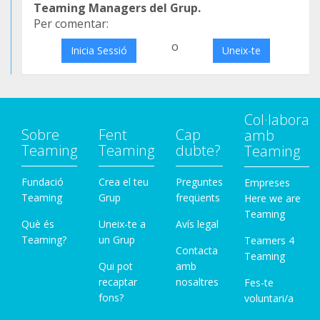
Teaming Managers del Grup.
Per comentar:
o
Inicia Sessió
Uneix-te
Col·labora
Sobre
Fent
Cap
amb
Teaming
Teaming
dubte?
Teaming
Fundació
Crea el teu
Preguntes
Empreses
Teaming
Grup
freqüents
Here we are
Teaming
Què és
Uneix-te a
Avís legal
Teaming?
un Grup
Teamers 4
Contacta
Teaming
Qui pot
amb
recaptar
nosaltres
Fes-te
fons?
voluntari/a