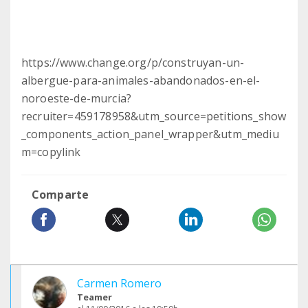
https://www.change.org/p/construyan-un-
albergue-para-animales-abandonados-en-el-
noroeste-de-murcia?
recruiter=459178958&utm_source=petitions_show
_components_action_panel_wrapper&utm_mediu
m=copylink
Comparte
Carmen Romero
Teamer