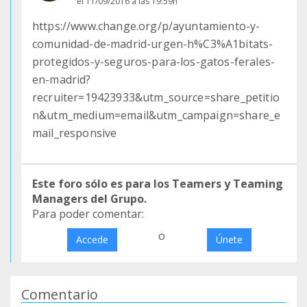
el 11/09/2016 a las 19:59h
https://www.change.org/p/ayuntamiento-y-
comunidad-de-madrid-urgen-h%C3%A1bitats-
protegidos-y-seguros-para-los-gatos-ferales-
en-madrid?
recruiter=19423933&utm_source=share_petitio
n&utm_medium=email&utm_campaign=share_e
mail_responsive
Este foro sólo es para los Teamers y Teaming
Managers del Grupo.
Para poder comentar:
o
Accede
Únete
Comentario