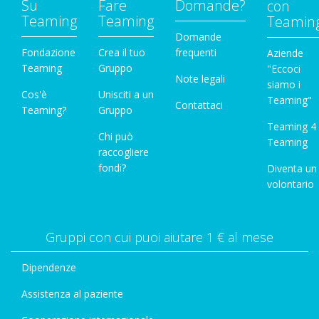
Su
Fare
Domande?
con
Teaming
Teaming
Teamin
Domande
Fondazione
Crea il tuo
frequenti
Aziende
Teaming
Gruppo
"Eccoci
Note legali
siamo i
Cos'è
Unisciti a un
Teaming"
Contattaci
Teaming?
Gruppo
Teaming 4
Chi può
Teaming
raccogliere
fondi?
Diventa un
volontario
Gruppi con cui puoi aiutare 1 € al mese
Dipendenze
Assistenza al paziente