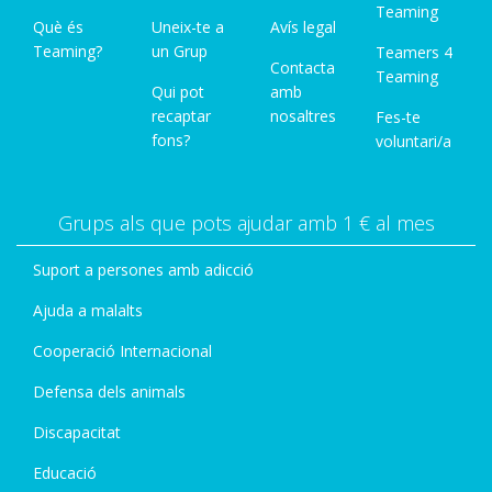
Teaming
Què és
Uneix-te a
Avís legal
Teaming?
un Grup
Teamers 4
Contacta
Teaming
Qui pot
amb
recaptar
nosaltres
Fes-te
fons?
voluntari/a
Grups als que pots ajudar amb 1 € al mes
Suport a persones amb adicció
Ajuda a malalts
Cooperació Internacional
Defensa dels animals
Discapacitat
Educació