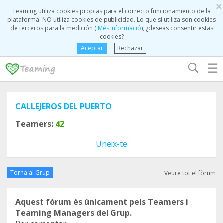
×
Teaming utiliza cookies propias para el correcto funcionamiento de la
plataforma. NO utiliza cookies de publicidad. Lo que sí utiliza son cookies
de terceros para la medición (
Més informació
), ¿deseas consentir estas
cookies?
Aceptar
Rechazar
☰
CALLEJEROS DEL PUERTO
Teamers:
42
Uneix-te
Torna al Grup
Veure tot el fòrum
Aquest fòrum és únicament pels Teamers i
Teaming Managers del Grup.