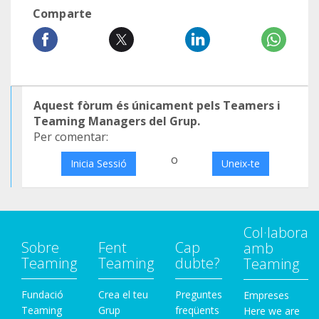
Comparte
Aquest fòrum és únicament pels Teamers i
Teaming Managers del Grup.
Per comentar:
o
Inicia Sessió
Uneix-te
Col·labora
Sobre
Fent
Cap
amb
Teaming
Teaming
dubte?
Teaming
Fundació
Crea el teu
Preguntes
Empreses
Teaming
Grup
freqüents
Here we are