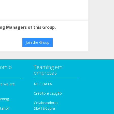
ng Managers of this Group.
Join the Group
com o
Teaming em
empresas
e we are
NTT DATA
Crédito e caução
aming
Colaboradores
tário!
SEAT&Cupra