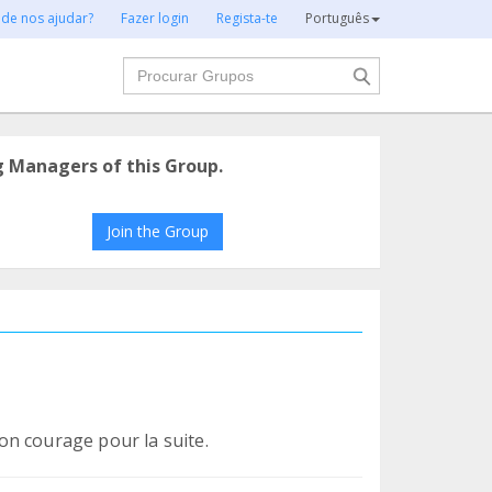
 de nos ajudar?
Fazer login
Regista-te
Português
Procurar
g Managers of this Group.
Join the Group
n courage pour la suite.