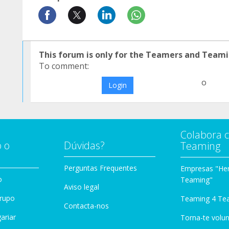
This forum is only for the Teamers and Teami
To comment:
o
Login
Colabora 
 o
Dúvidas?
Teaming
Perguntas Frequentes
Empresas "Her
o
Teaming"
Aviso legal
Grupo
Teaming 4 Te
Contacta-nos
ariar
Torna-te volun