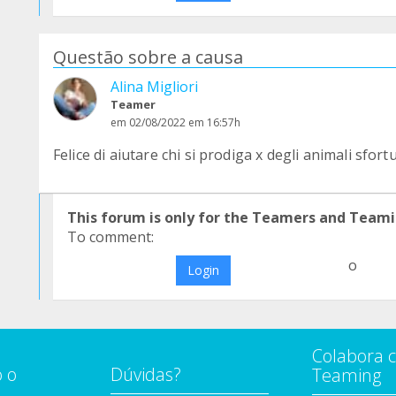
Questão sobre a causa
Alina Migliori
Teamer
em 02/08/2022 em 16:57h
Felice di aiutare chi si prodiga x degli animali sfortu
This forum is only for the Teamers and Teami
To comment:
o
Login
Colabora 
 o
Dúvidas?
Teaming