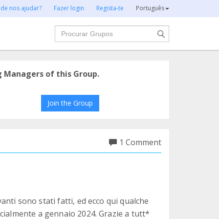
 de nos ajudar?
Fazer login
Regista-te
Português
Procurar
g Managers of this Group.
Join the Group
1 Comment
nti sono stati fatti, ed ecco qui qualche
cialmente a gennaio 2024. Grazie a tutt*