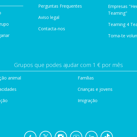
Perguntas Frequentes
Empresas "Her
o
Teaming"
Aviso legal
Grupo
Teaming 4 Te
Contacta-nos
ariar
Torna-te volun
Grupos que podes ajudar com 1 € por mês
ção animal
Famílias
acidades
Crianças e jovens
ação
Imigração