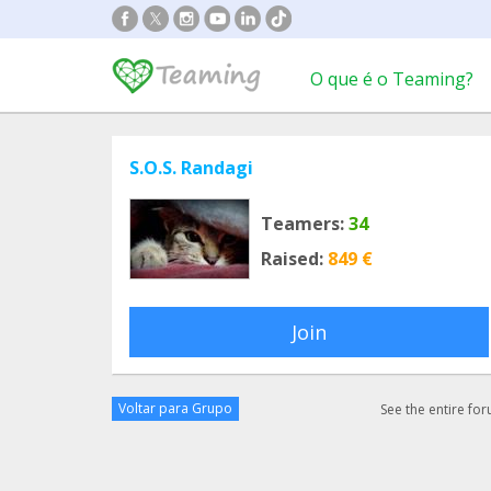
O que é o Teaming?
S.O.S. Randagi
Teamers:
34
Raised:
849 €
Join
Voltar para Grupo
See the entire fo