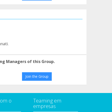
nati.
ng Managers of this Group.
Join the Group
com o
Teaming em
empresas