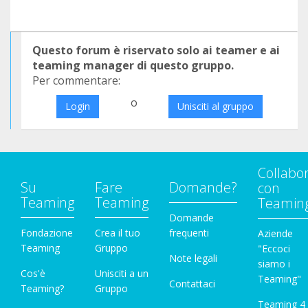
Questo forum è riservato solo ai teamer e ai
teaming manager di questo gruppo.
Per commentare:
o
Login
Unisciti al gruppo
Collabo
Su
Fare
Domande?
con
Teaming
Teaming
Teamin
Domande
Fondazione
Crea il tuo
frequenti
Aziende
Teaming
Gruppo
"Eccoci
Note legali
siamo i
Cos'è
Unisciti a un
Teaming"
Contattaci
Teaming?
Gruppo
Teaming 4