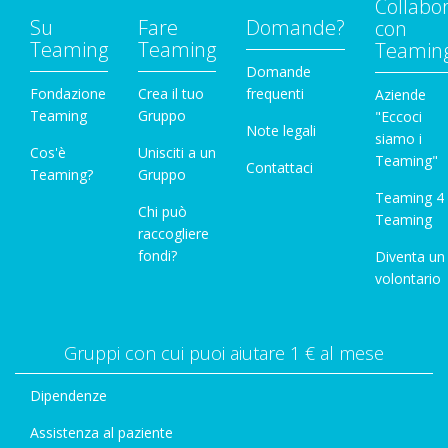
Collabo
Su
Fare
Domande?
con
Teaming
Teaming
Teamin
Domande
Fondazione
Crea il tuo
frequenti
Aziende
Teaming
Gruppo
"Eccoci
Note legali
siamo i
Cos'è
Unisciti a un
Teaming"
Contattaci
Teaming?
Gruppo
Teaming 4
Chi può
Teaming
raccogliere
fondi?
Diventa un
volontario
Gruppi con cui puoi aiutare 1 € al mese
Dipendenze
Assistenza al paziente