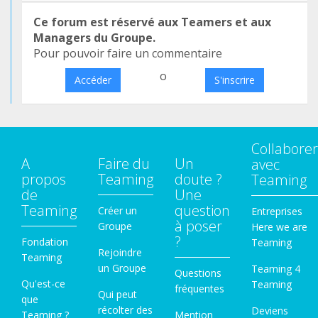
Ce forum est réservé aux Teamers et aux
Managers du Groupe.
Pour pouvoir faire un commentaire
o
Accéder
S'inscrire
Collaborer
A
Faire du
Un
avec
propos
Teaming
doute ?
Teaming
de
Une
Teaming
question
Créer un
Entreprises
à poser
Groupe
Here we are
?
Fondation
Teaming
Rejoindre
Teaming
un Groupe
Teaming 4
Questions
Qu'est-ce
Teaming
fréquentes
Qui peut
que
récolter des
Deviens
Teaming ?
Mention