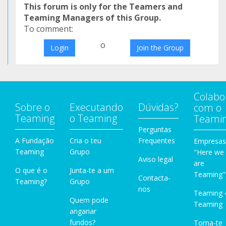
This forum is only for the Teamers and
Teaming Managers of this Group.
To comment:
o
Login
Join the Group
Colabo
Sobre o
Executando
Dúvidas?
com o
Teaming
o Teaming
Teami
Perguntas
A Fundação
Cria o teu
Frequentes
Empresas
Teaming
Grupo
"Here we
Aviso legal
are
O que é o
Junta-te a um
Teaming"
Contacta-
Teaming?
Grupo
nos
Teaming 
Quem pode
Teaming
angariar
fundos?
Torna-te