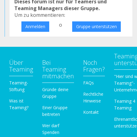
Dieses forum ist nur für Teamers und
Teaming Managers dieser Gruppe.
Um zu kommentieren:
o
Anmelden
Gruppe unterstützen
Teamin
Über
Bei
Noch
unterst
Teaming
Teaming
Fragen?
mitmachen
"Hier sind w
Teaming-
FAQs
Teaming"-
Stiftung
Gründe deine
Unternehm
Rechtliche
Gruppe
Was ist
Hinweise
Teaming 4
Teaming?
Einer Gruppe
Teaming
Kontakt
beitreten
Ehrenamtli
Wer darf
unterstütz
Spenden