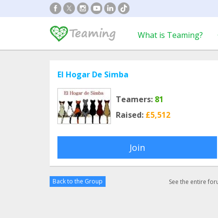
What is Teaming?
El Hogar De Simba
Teamers:
81
Raised:
£5,512
Join
Back to the Group
See the entire fo