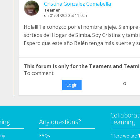
Cristina Gonzalez Comabella
Teamer
on 01/01/2020 at 11:02h
Hola!!! Te conozco por el nombre jejeje. Siempre
sorteos del Hogar de Simba. Soy Cristina y tamb
Espero que este año Belén tenga más suerte y se
This forum is only for the Teamers and Teami
To comment:
o
Login
Collaborat
ming
Any questions?
Teaming
oup
FAQs
"Here we are 