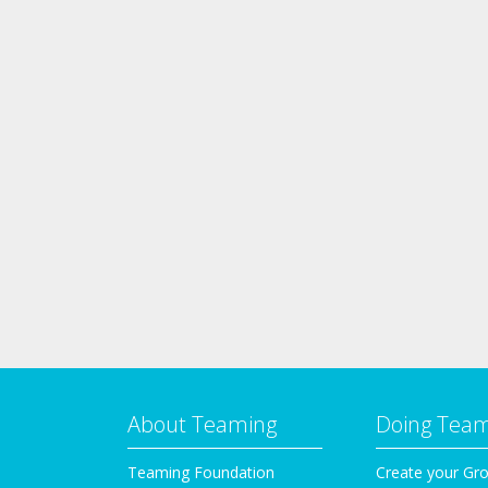
About Teaming
Doing Tea
Teaming Foundation
Create your Gr