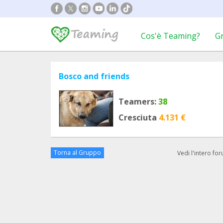
Cos'è Teaming?
G
Bosco and friends
Teamers:
38
Cresciuta
4.131 €
Torna al Gruppo
Vedi l'intero fo