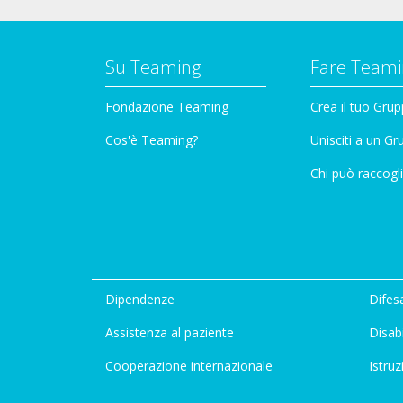
Su Teaming
Fare Teami
Fondazione Teaming
Crea il tuo Gru
Cos'è Teaming?
Unisciti a un G
Chi può raccogli
Dipendenze
Difesa
Assistenza al paziente
Disabi
Cooperazione internazionale
Istruz