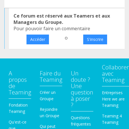
Ce forum est réservé aux Teamers et aux
Managers du Groupe.
Pour pouvoir faire un commentaire
o
Accéder
S'inscrire
Collaborer
A
Faire du
Un
avec
propos
Teaming
doute ?
Teaming
de
Une
Teaming
question
Créer un
Entreprises
à poser
Groupe
Here we are
?
Fondation
Teaming
Rejoindre
Teaming
un Groupe
Teaming 4
Questions
Qu'est-ce
Teaming
fréquentes
Qui peut
que