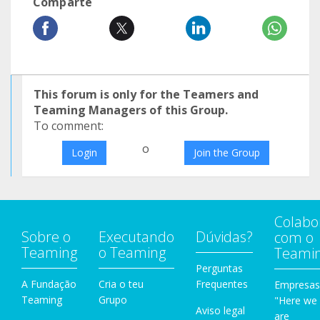
Comparte
This forum is only for the Teamers and
Teaming Managers of this Group.
To comment:
o
Login
Join the Group
Colabo
Sobre o
Executando
Dúvidas?
com o
Teaming
o Teaming
Teami
Perguntas
A Fundação
Cria o teu
Frequentes
Empresas
Teaming
Grupo
"Here we
Aviso legal
are