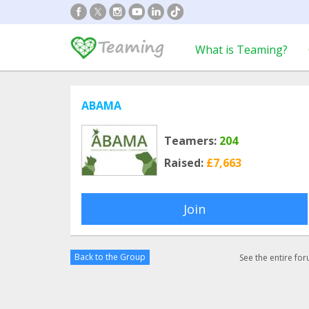
What is Teaming?
ABAMA
Teamers:
204
Raised:
£7,663
Join
Back to the Group
See the entire fo