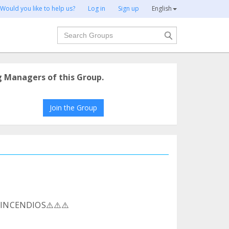
Would you like to help us?
Log in
Sign up
English
Search
g Managers of this Group.
Join the Group
INCENDIOS⚠️⚠️⚠️