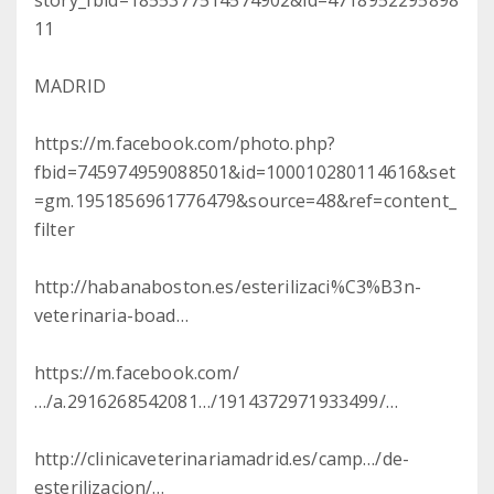
story_fbid=1855377514574902&id=4718952295898
11
MADRID
https://m.facebook.com/photo.php?
fbid=745974959088501&id=100010280114616&set
=gm.1951856961776479&source=48&ref=content_
filter
http://habanaboston.es/esterilizaci%C3%B3n-
veterinaria-boad…
https://m.facebook.com/
…/a.2916268542081…/1914372971933499/…
http://clinicaveterinariamadrid.es/camp…/de-
esterilizacion/…