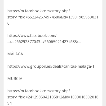
https://m.facebook.com/story.php?
story_fbid=652242574974686&id=13901965963031
6
https://www.facebook.com/
…/a.266292877043…/660650214274635/…
MÁLAGA
https://www.groupon.es/deals/canitas-malaga-1
MURCIA
https://m.facebook.com/story.php?
story_fbid=2412985042105812&id=1000018302018
94