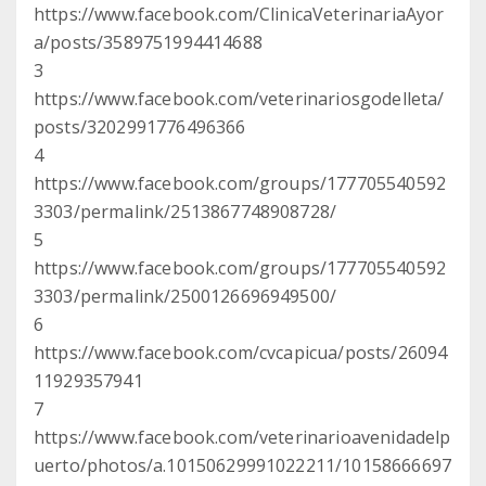
https://www.facebook.com/ClinicaVeterinariaAyor
a/posts/3589751994414688
3
https://www.facebook.com/veterinariosgodelleta/
posts/3202991776496366
4
https://www.facebook.com/groups/177705540592
3303/permalink/2513867748908728/
5
https://www.facebook.com/groups/177705540592
3303/permalink/2500126696949500/
6
https://www.facebook.com/cvcapicua/posts/26094
11929357941
7
https://www.facebook.com/veterinarioavenidadelp
uerto/photos/a.10150629991022211/10158666697