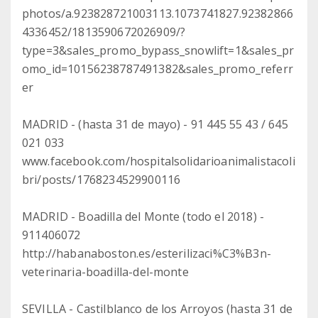
photos/a.923828721003113.1073741827.92382866
4336452/1813590672026909/?
type=3&sales_promo_bypass_snowlift=1&sales_pr
omo_id=10156238787491382&sales_promo_referr
er
MADRID - (hasta 31 de mayo) - 91 445 55 43 / 645
021 033
www.facebook.com/hospitalsolidarioanimalistacoli
bri/posts/1768234529900116
MADRID - Boadilla del Monte (todo el 2018) -
911406072
http://habanaboston.es/esterilizaci%C3%B3n-
veterinaria-boadilla-del-monte
SEVILLA - Castilblanco de los Arroyos (hasta 31 de