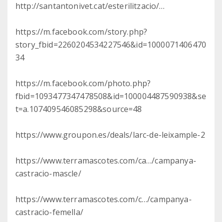
http://santantonivet.cat/esterilitzacio/…
https://m.facebook.com/story.php?
story_fbid=2260204534227546&id=1000071406470
34
https://m.facebook.com/photo.php?
fbid=1093477347478508&id=100004487590938&se
t=a.107409546085298&source=48
https://www.groupon.es/deals/larc-de-leixample-2
https://www.terramascotes.com/ca…/campanya-
castracio-mascle/
https://www.terramascotes.com/c…/campanya-
castracio-femella/