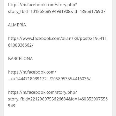
https://m.facebook.com/story.php?
story_fbid=10156868994981908&id=48568176907
ALMERÍA
https://www.facebook.com/alianzk9/posts/196411
6100336662/
BARCELONA
https://m.facebook.com/
…/a.1444718939172…/2058953554416036/…
https://m.facebook.com/story.php?
story_fbid=2212989755626684&id=1460353907556
943