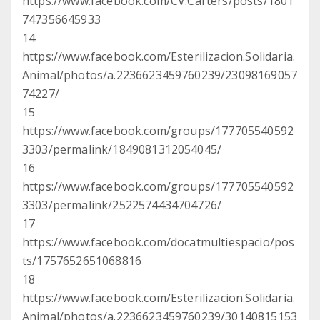
https://www.facebook.com/CV.Carters/posts/1801
747356645933
14
https://www.facebook.com/Esterilizacion.Solidaria.
Animal/photos/a.2236623459760239/23098169057
74227/
15
https://www.facebook.com/groups/177705540592
3303/permalink/1849081312054045/
16
https://www.facebook.com/groups/177705540592
3303/permalink/2522574434704726/
17
https://www.facebook.com/docatmultiespacio/pos
ts/1757652651068816
18
https://www.facebook.com/Esterilizacion.Solidaria.
Animal/photos/a.2236623459760239/30140815153