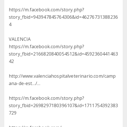
https://m.facebook.com/story.php?
story_fbid=943947845764306&id=46276731388236
4
VALENCIA
https://m.facebook.com/story.php?
story_fbid=2166820840054512&id=4592360441463
42
http://www.valenciahospitalveterinario.com/camp
ana-de-est…/…
https://m.facebook.com/story.php?
story_fbid=2698297180396107&id=1711754392383
729