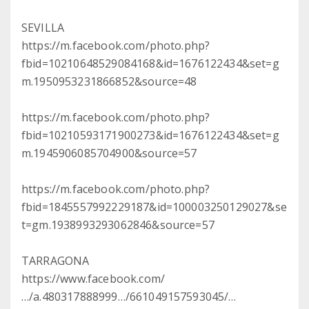
SEVILLA
https://m.facebook.com/photo.php?
fbid=10210648529084168&id=1676122434&set=g
m.1950953231866852&source=48
https://m.facebook.com/photo.php?
fbid=10210593171900273&id=1676122434&set=g
m.1945906085704900&source=57
https://m.facebook.com/photo.php?
fbid=1845557992229187&id=100003250129027&se
t=gm.1938993293062846&source=57
TARRAGONA
https://www.facebook.com/
…/a.480317888999…/661049157593045/…