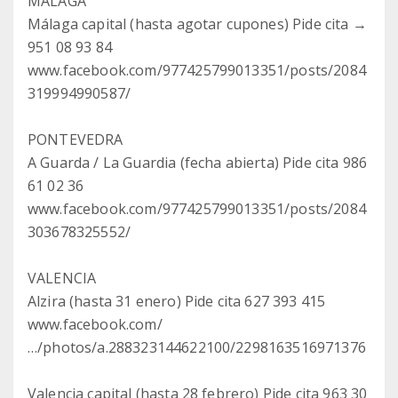
MÁLAGA
Málaga capital (hasta agotar cupones) Pide cita →
951 08 93 84
www.facebook.com/977425799013351/posts/2084
319994990587/
PONTEVEDRA
A Guarda / La Guardia (fecha abierta) Pide cita 986
61 02 36
www.facebook.com/977425799013351/posts/2084
303678325552/
VALENCIA
Alzira (hasta 31 enero) Pide cita 627 393 415
www.facebook.com/
…/photos/a.288323144622100/2298163516971376
Valencia capital (hasta 28 febrero) Pide cita 963 30