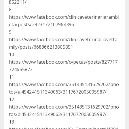
852211/
8
https://www.facebook.com/clinicaveterinariarambl
eta/posts/2923172107964396
9
https://www.facebook.com/clinicaveterinariavetfa
mily/posts/668866213805851
10
https://www.facebook.com/cvpecas/posts/827717
724655873
11
https://www.facebook.com/351435131629702/pho
tos/a.454241511349063/3117672005005987/
12
https://www.facebook.com/351435131629702/pho
tos/a.454241511349063/3117672005005987/
13