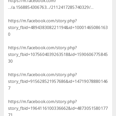
https://m.facebook.com/
…/a.1568854306763…/2112417285740329/…
https://m.facebook.com/story.php?
story_fbid=489438308221194&id=10001465086163
0
https://m.facebook.com/story.php?
story_fbid=1075604039263518&id=1590606775845
30
https://m.facebook.com/story.php?
story_fbid=915628521957686&id=14719078880146
7
https://m.facebook.com/story.php?
story_fbid=1964116100336662&id=4873051580177
71