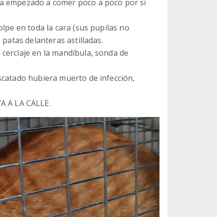
ha empezado a comer poco a poco por si
olpe en toda la cara (sus pupilas no
 patas delanteras astilladas.
cerclaje en la mandíbula, sonda de
scatado hubiera muerto de infección,
 A LA CALLE.