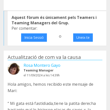
Aquest fòrum és únicament pels Teamers i
Teaming Managers del Grup.
Per comentar:
o
Inicia Sessió
Uneix-te
Actualització de com va la causa
Rosa Montero Gayo
Teaming Manager
el 11/09/2024 a les 14:39h
Hola amigos, hemos recibido este mensaje de
Mari:
“ Mi gata está fastidiada,tiene la patita derecha
bastante mal,le hicieron placas de rayos x ,la