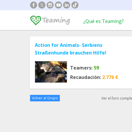
¿Qué es Teaming?
Action for Animals- Serbiens
Straßenhunde brauchen Hilfe!
Teamers:
59
Recaudación:
2.776 €
Volver al Grupo
Ver el foro compl