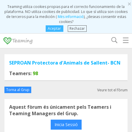
×
Teaming utiliza cookies propias para el correcto funcionamiento de la
plataforma. NO utiliza cookies de publicidad. Lo que sí utiliza son cookies
de terceros para la medición (
Més informació
), ¿deseas consentir estas
cookies?
Aceptar
Rechazar
☰
SEPROAN Protectora d'Animals de Sallent- BCN
Teamers:
98
Torna al Grup
Veure tot el fòrum
Aquest fòrum és únicament pels Teamers i
Teaming Managers del Grup.
Inicia Sessió