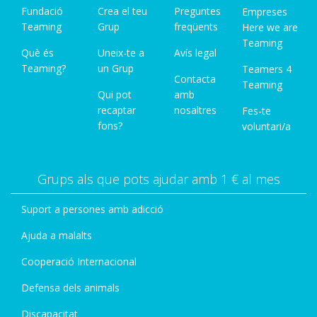
Fundació
Crea el teu
Preguntes
Empreses
Teaming
Grup
freqüents
Here we are
Teaming
Què és
Uneix-te a
Avís legal
Teaming?
un Grup
Teamers 4
Contacta
Teaming
Qui pot
amb
recaptar
nosaltres
Fes-te
fons?
voluntari/a
Grups als que pots ajudar amb 1 € al mes
Suport a persones amb adicció
Ajuda a malalts
Cooperació Internacional
Defensa dels animals
Discapacitat