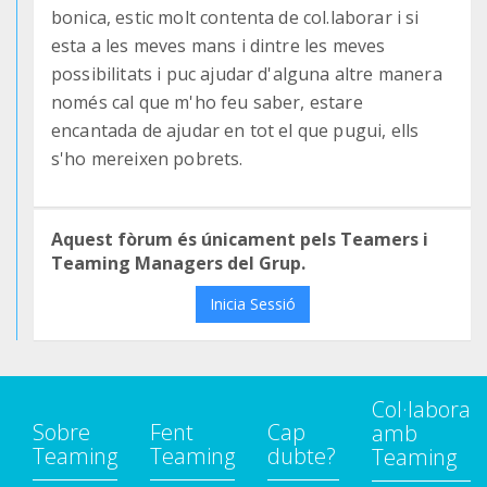
bonica, estic molt contenta de col.laborar i si
esta a les meves mans i dintre les meves
possibilitats i puc ajudar d'alguna altre manera
només cal que m'ho feu saber, estare
encantada de ajudar en tot el que pugui, ells
s'ho mereixen pobrets.
Aquest fòrum és únicament pels Teamers i
Teaming Managers del Grup.
Inicia Sessió
Col·labora
Sobre
Fent
Cap
amb
Teaming
Teaming
dubte?
Teaming