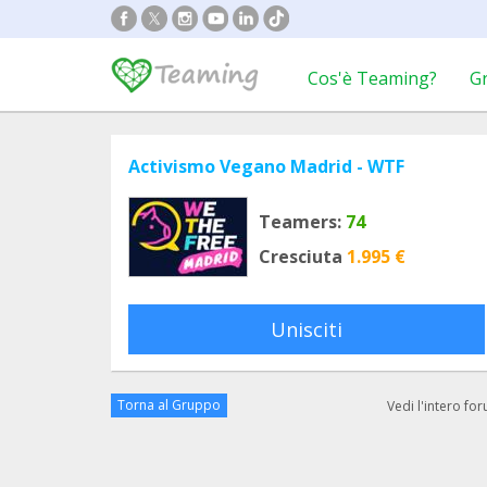
Cos'è Teaming?
G
Activismo Vegano Madrid - WTF
Teamers:
74
Cresciuta
1.995 €
Unisciti
Torna al Gruppo
Vedi l'intero fo