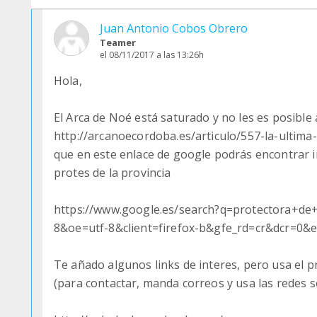
Juan Antonio Cobos Obrero
Teamer
el 08/11/2017 a las 13:26h
Hola,
El Arca de Noé está saturado y no les es posible 
http://arcanoecordoba.es/articulo/557-la-ultima
que en este enlace de google podrás encontrar 
protes de la provincia
https://www.google.es/search?q=protectora+d
8&oe=utf-8&client=firefox-b&gfe_rd=cr&dcr=
Te añado algunos links de interes, pero usa el 
(para contactar, manda correos y usa las redes so