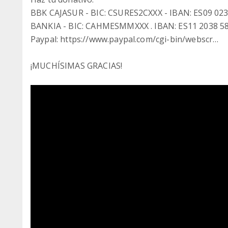
BBK CAJASUR - BIC: CSURES2CXXX - IBAN: ES09 023
BANKIA - BIC: CAHMESMMXXX . IBAN: ES11 2038 58
Paypal: https://www.paypal.com/cgi-bin/webscr…
¡MUCHÍSIMAS GRACIAS!