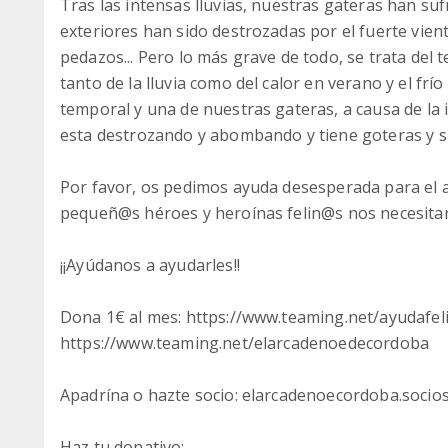
Tras las intensas lluvias, nuestras gateras han su
exteriores han sido destrozadas por el fuerte vie
pedazos... Pero lo más grave de todo, se trata del 
tanto de la lluvia como del calor en verano y el frí
temporal y una de nuestras gateras, a causa de la 
esta destrozando y abombando y tiene goteras y su
Por favor, os pedimos ayuda desesperada para el a
pequeñ@s héroes y heroínas felin@s nos necesitan
¡¡Ayúdanos a ayudarles!!
Dona 1€ al mes: https://www.teaming.net/ayudafe
https://www.teaming.net/elarcadenoedecordoba
Apadrína o hazte socio: elarcadenoecordoba.soci
Haz tu donativo: