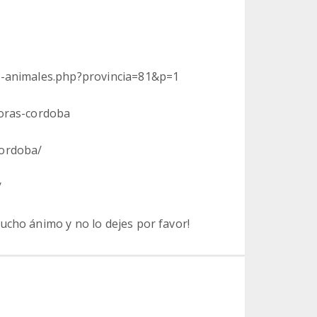
as-animales.php?provincia=81&p=1
toras-cordoba
cordoba/
/
ucho ánimo y no lo dejes por favor!