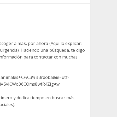
acoger a más, por ahora (Aquí lo explican:
-urgencia). Haciendo una búsqueda, te digo
información para contactar con muchas
e+animales+C%C3%B3rdoba&ie=utf-
0&ei=5vICWo36COms8wfR4ZigAw
primero y dedica tiempo en buscar más
ciales):