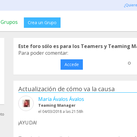
¿Quier
Grupos
Crea un Grupo
Este foro sólo es para los Teamers y Teaming M
Para poder comentar:
o
Accede
Actualización de cómo va la causa
María Ávalos Ávalos
Teaming Manager
el 04/03/2018 a las 21:58h
eto
¡AYUDA!