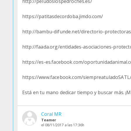
http://peludoslospedroches.es/
https://patitasdecordoba.jimdo.com/
http://bambu-difunde.net/directorio-protector
http://faada.org/entidades-asociaciones-protec
https://es-es.facebook.com/oportunidadanimal.
https://www.facebook.com/siempreatuladoSATL
Está en tu mano dedicar tiempo y buscar más. ¡M
Coral MR
Teamer
el 08/11/2017 a las 17:36h