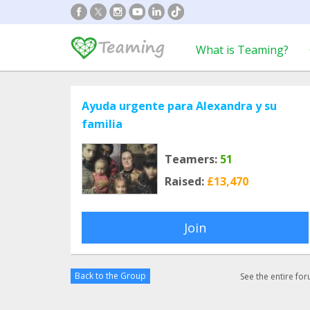
What is Teaming?
Ayuda urgente para Alexandra y su
familia
Teamers:
51
Raised:
£13,470
Join
Back to the Group
See the entire fo