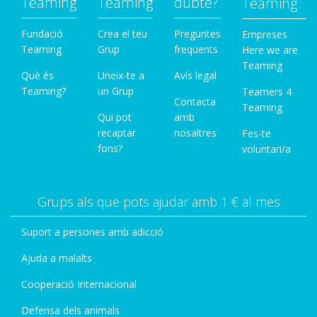
Teaming
Teaming
dubte?
Teaming
Fundació
Crea el teu
Preguntes
Empreses
Teaming
Grup
freqüents
Here we are
Teaming
Què és
Uneix-te a
Avís legal
Teaming?
un Grup
Teamers 4
Contacta
Teaming
Qui pot
amb
recaptar
nosaltres
Fes-te
fons?
voluntari/a
Grups als que pots ajudar amb 1 € al mes
Suport a persones amb adicció
Ajuda a malalts
Cooperació Internacional
Defensa dels animals