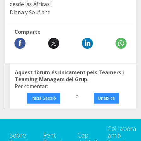
desde las Áfricas!!
Diana y Soufiane
Comparte
Aquest fòrum és únicament pels Teamers i
Teaming Managers del Grup.
Per comentar:
o
Inicia Sessió
Uneix-te
Col·labora
Sobre
Fent
Cap
amb