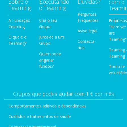
Sobre o
Executando
Dúvidas?
com o
Teaming
o Teaming
Teami
Perguntas
A Fundação
Cria o teu
Frequentes
Empresas
Teaming
Grupo
"Here we
Aviso legal
are
O que é o
Junta-te a um
Teaming"
Contacta-
Teaming?
Grupo
nos
Teaming 
Quem pode
Teaming
angariar
fundos?
Torna-te
voluntário
Grupos que podes ajudar com 1 € por mês
Comportamentos aditivos e dependências
Cuidados e tratamentos de saúde
Cooperação internacional