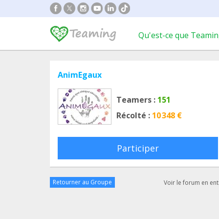
Qu'est-ce que Teamin
AnimEgaux
Teamers :
151
Récolté :
10 348 €
Participer
Retourner au Groupe
Voir le forum en ent