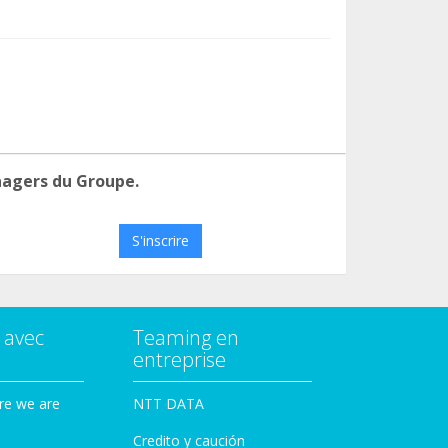
nagers du Groupe.
S'inscrire
 avec
Teaming en
entreprise
re we are
NTT DATA
Credito y caución