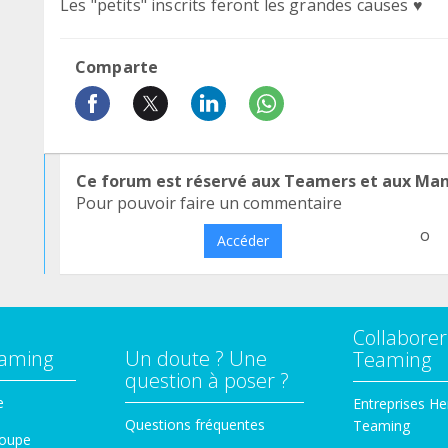
Les "petits" inscrits feront les grandes causes ♥
Comparte
Ce forum est réservé aux Teamers et aux Ma
Pour pouvoir faire un commentaire
o
Accéder
Collaborer
eaming
Un doute ? Une
Teaming
question à poser ?
e
Entreprises He
Questions fréquentes
Teaming
roupe