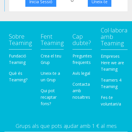
o
Inicia Sessió
Uneix-te
Col·labora
Sobre
Fent
Cap
amb
Teaming
Teaming
dubte?
Teaming
Fundació
Crea el teu
Preguntes
Empreses
Teaming
Grup
freqüents
Here we are
Teaming
Què és
Uneix-te a
Avís legal
Teaming?
un Grup
Teamers 4
Contacta
Teaming
Qui pot
amb
recaptar
nosaltres
Fes-te
fons?
voluntari/a
Grups als que pots ajudar amb 1 € al mes