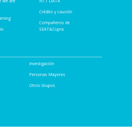
e we are
NTT DATA
Crédito y caución
aming
Compañeros de
io
SEAT&Cupra
Investigación
Personas Mayores
Otros Grupos