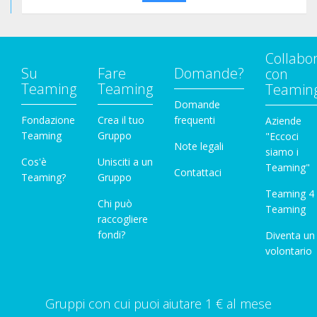
Collabo
Su
Fare
Domande?
con
Teaming
Teaming
Teamin
Domande
Fondazione
Crea il tuo
frequenti
Aziende
Teaming
Gruppo
"Eccoci
Note legali
siamo i
Cos'è
Unisciti a un
Teaming"
Contattaci
Teaming?
Gruppo
Teaming 4
Chi può
Teaming
raccogliere
fondi?
Diventa un
volontario
Gruppi con cui puoi aiutare 1 € al mese