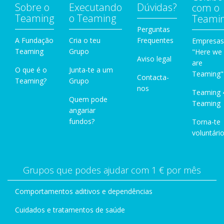
Sobre o
Executando
Dúvidas?
com o
Teaming
o Teaming
Teami
Perguntas
A Fundação
Cria o teu
Frequentes
Empresas
Teaming
Grupo
"Here we
Aviso legal
are
O que é o
Junta-te a um
Teaming"
Contacta-
Teaming?
Grupo
nos
Teaming 
Quem pode
Teaming
angariar
fundos?
Torna-te
voluntário
Grupos que podes ajudar com 1 € por mês
Comportamentos aditivos e dependências
Cuidados e tratamentos de saúde