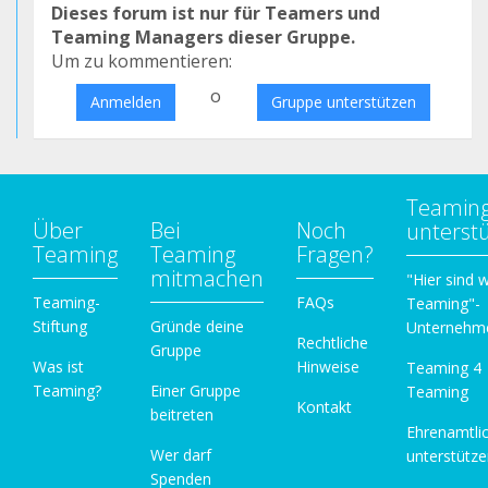
Dieses forum ist nur für Teamers und
Teaming Managers dieser Gruppe.
Um zu kommentieren:
o
Anmelden
Gruppe unterstützen
Teamin
Über
Bei
Noch
unterst
Teaming
Teaming
Fragen?
mitmachen
"Hier sind w
Teaming-
FAQs
Teaming"-
Stiftung
Gründe deine
Unternehm
Rechtliche
Gruppe
Was ist
Hinweise
Teaming 4
Teaming?
Einer Gruppe
Teaming
Kontakt
beitreten
Ehrenamtli
Wer darf
unterstütz
Spenden