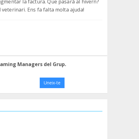
ugmentar la factura. Que pasarà al hivern?
eterinari. Ens fa falta molta ajuda!
eaming Managers del Grup.
Uneix-te