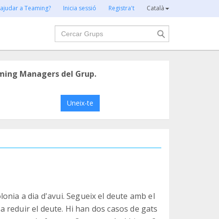
 ajudar a Teaming?
Inicia sessió
Registra't
Català
Cercar
ming Managers del Grup.
Uneix-te
onia a dia d'avui. Segueix el deute amb el
p a reduir el deute. Hi han dos casos de gats