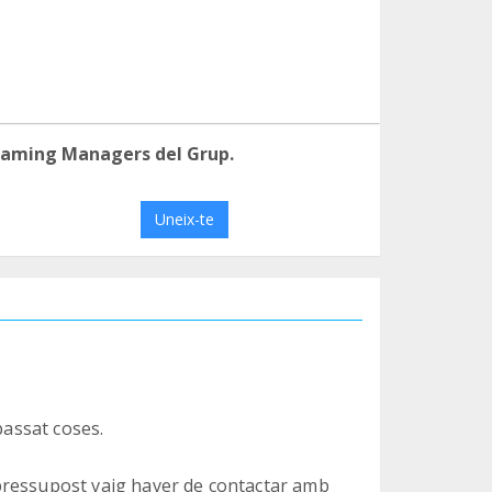
eaming Managers del Grup.
Uneix-te
passat coses.
pressupost vaig haver de contactar amb