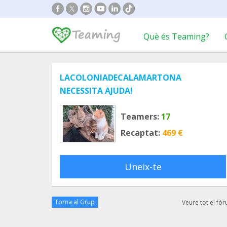
Què és Teaming?
LACOLONIADECALAMARTONA
NECESSITA AJUDA!
Teamers:
17
Recaptat:
469 €
Uneix-te
Torna al Grup
Veure tot el fò