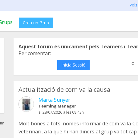
Vols
Grups
Crea un Grup
Aquest fòrum és únicament pels Teamers i Tea
Per comentar:
o
Inicia Sessió
Actualització de com va la causa
Marta Sunyer
Teaming Manager
el 28/07/2026 a les 08:43h
Molt bones a tots, només informar de com va la Col
rum
veterinari, a la que hi han diners al grup va tot ca