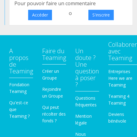
Pour pouvoir faire un commentaire
o
Accéder
S'inscrire
Collaborer
A
Faire du
Un
avec
propos
Teaming
doute ?
Teaming
de
Une
Teaming
question
Créer un
Entreprises
à poser
Groupe
Here we are
?
Fondation
Teaming
Rejoindre
Teaming
un Groupe
Teaming 4
Questions
Qu'est-ce
Teaming
fréquentes
Qui peut
que
récolter des
Deviens
Teaming ?
Mention
fonds ?
bénévole
légale
Nous