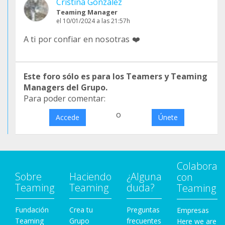
Cristina González
Teaming Manager
el 10/01/2024 a las 21:57h
A ti por confiar en nosotras ❤️
Este foro sólo es para los Teamers y Teaming
Managers del Grupo.
Para poder comentar:
o
Accede
Únete
Colabora
Sobre
Haciendo
¿Alguna
con
Teaming
Teaming
duda?
Teaming
Fundación
Crea tu
Preguntas
Empresas
Teaming
Grupo
frecuentes
Here we are