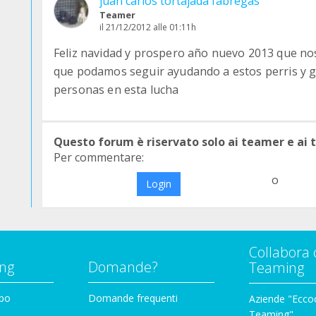
juan carlos tortajada fabregas
Teamer
il 21/12/2012 alle 01:11h
Feliz navidad y prospero año nuevo 2013 que no
que podamos seguir ayudando a estos perris y ga
personas en esta lucha
Questo forum è riservato solo ai teamer e ai
Per commentare:
o
Login
Collabora 
ng
Domande?
Teaming
ppo
Domande frequenti
Aziende "Eccoc
Teaming"