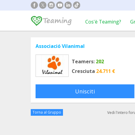
Cos'è Teaming?
G
Associació Vilanimal
Teamers:
202
Cresciuta
24.711 €
Unisciti
Torna al Gruppo
Vedi l'intero fo