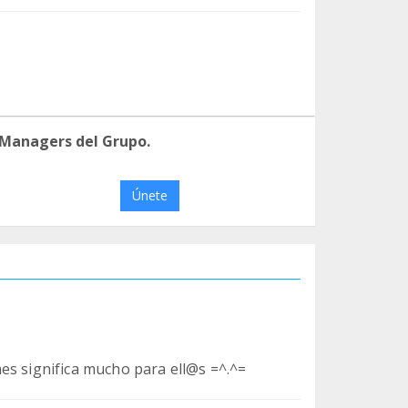
 Managers del Grupo.
Únete
es significa mucho para ell@s =^.^=