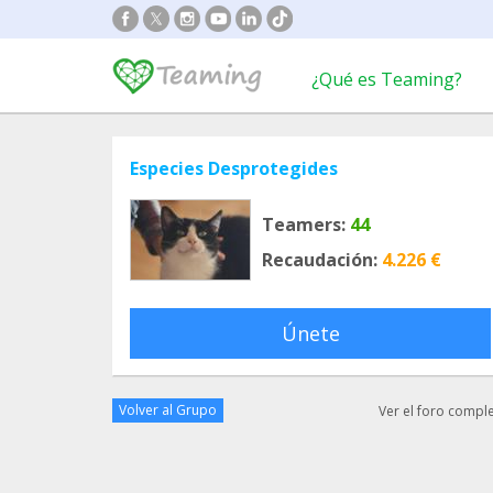
¿Qué es Teaming?
Especies Desprotegides
Teamers:
44
Recaudación:
4.226 €
Únete
Volver al Grupo
Ver el foro compl