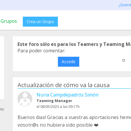
¿Quier
Grupos
Crea un Grupo
Este foro sólo es para los Teamers y Teaming M
Para poder comentar:
o
Accede
Actualización de cómo va la causa
Nuria Campdepadrós Simón
Teaming Manager
el 08/05/2023 a las 09:17h
eto
Buenos dias! Gracias a vuestras aportaciones hemo
vosotr@s no hubiera sido posible ❤️