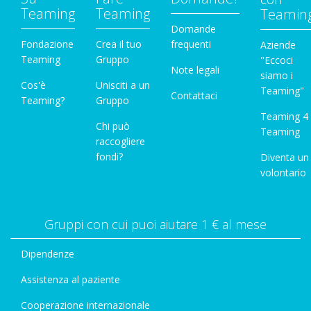
Teaming
Teaming
Teamin
Domande
Fondazione
Crea il tuo
frequenti
Aziende
Teaming
Gruppo
"Eccoci
Note legali
siamo i
Cos'è
Unisciti a un
Teaming"
Contattaci
Teaming?
Gruppo
Teaming 4
Chi può
Teaming
raccogliere
fondi?
Diventa un
volontario
Gruppi con cui puoi aiutare 1 € al mese
Dipendenze
Assistenza al paziente
Cooperazione internazionale