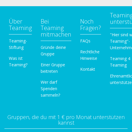
Teamin
Über
Bei
Noch
unterst
Teaming
Teaming
Fragen?
mitmachen
"Hier sind w
Teaming-
FAQs
Teaming"-
Stiftung
Gründe deine
Unternehm
Rechtliche
Gruppe
Was ist
Hinweise
Teaming 4
Teaming?
Einer Gruppe
Teaming
Kontakt
beitreten
Ehrenamtli
Wer darf
unterstütz
Spenden
sammeln?
Gruppen, die du mit 1 € pro Monat unterstützen
kannst