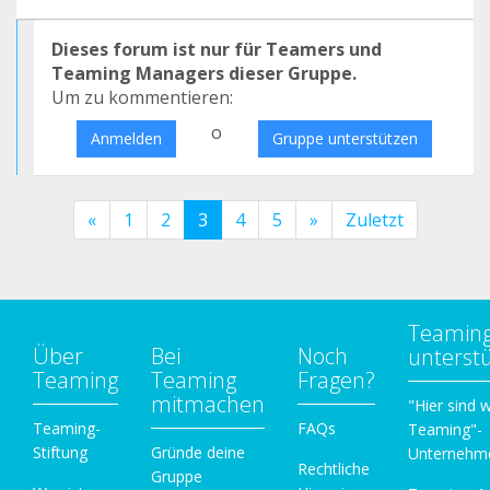
Dieses forum ist nur für Teamers und
Teaming Managers dieser Gruppe.
Um zu kommentieren:
o
Anmelden
Gruppe unterstützen
«
1
2
3
4
5
»
Zuletzt
Teamin
Über
Bei
Noch
unterst
Teaming
Teaming
Fragen?
mitmachen
"Hier sind w
Teaming-
FAQs
Teaming"-
Stiftung
Gründe deine
Unternehm
Rechtliche
Gruppe