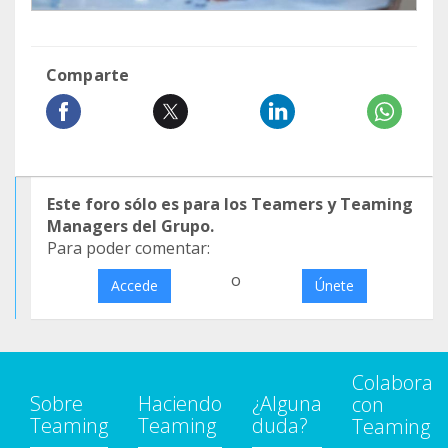
Comparte
Este foro sólo es para los Teamers y Teaming
Managers del Grupo.
Para poder comentar:
o
Accede
Únete
Colabora
Sobre
Haciendo
¿Alguna
con
Teaming
Teaming
duda?
Teaming