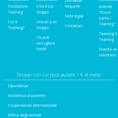
Domande
Fondazione
Crea il tuo
frequenti
Aziende
Teaming
Gruppo
"Eccoci
Note legali
siamo i
Cos'è
Unisciti a un
Teaming"
Contattaci
Teaming?
Gruppo
Teaming 4
Chi può
Teaming
raccogliere
fondi?
Diventa un
volontario
Gruppi con cui puoi aiutare 1 € al mese
Dipendenze
Assistenza al paziente
Cooperazione internazionale
Difesa degli animali