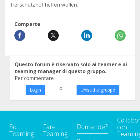
Tierschutzhof helfen wollen.
Comparte
Questo forum è riservato solo ai teamer e ai
teaming manager di questo gruppo.
Per commentare:
o
Login
Unisciti al gruppo
Collabo
Su
Fare
Domande?
con
Teaming
Teaming
Teamin