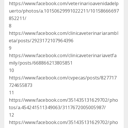
https://www.facebook.com/veterinarioavenidadelp
uerto/photos/a.10150629991022211/10158666697
852211/
8
https://www.facebook.com/clinicaveterinariarambl
eta/posts/2923172107964396
9
https://www.facebook.com/clinicaveterinariavetfa
mily/posts/668866213805851
10
https://www.facebook.com/cvpecas/posts/827717
724655873
11
https://www.facebook.com/351435131629702/pho
tos/a.454241511349063/3117672005005987/
12
https://www.facebook.com/351435131629702/pho