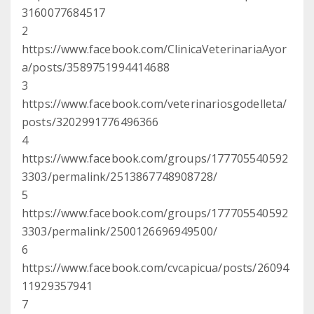
3160077684517
2
https://www.facebook.com/ClinicaVeterinariaAyor
a/posts/3589751994414688
3
https://www.facebook.com/veterinariosgodelleta/
posts/3202991776496366
4
https://www.facebook.com/groups/177705540592
3303/permalink/2513867748908728/
5
https://www.facebook.com/groups/177705540592
3303/permalink/2500126696949500/
6
https://www.facebook.com/cvcapicua/posts/26094
11929357941
7