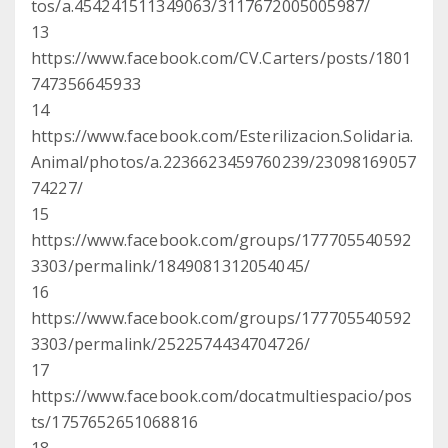
tos/a.454241511349063/3117672005005987/
13
https://www.facebook.com/CV.Carters/posts/1801
747356645933
14
https://www.facebook.com/Esterilizacion.Solidaria.
Animal/photos/a.2236623459760239/23098169057
74227/
15
https://www.facebook.com/groups/177705540592
3303/permalink/1849081312054045/
16
https://www.facebook.com/groups/177705540592
3303/permalink/2522574434704726/
17
https://www.facebook.com/docatmultiespacio/pos
ts/1757652651068816