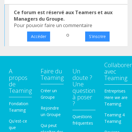
Ce forum est réservé aux Teamers et aux
Managers du Groupe.
Pour pouvoir faire un commentaire
o
Accéder
S'inscrire
Collaborer
A
Faire du
Un
avec
propos
Teaming
doute ?
Teaming
de
Une
Teaming
question
Créer un
Entreprises
à poser
Groupe
Here we are
?
Fondation
Teaming
Rejoindre
Teaming
un Groupe
Teaming 4
Questions
Qu'est-ce
Teaming
fréquentes
Qui peut
que
récolter des