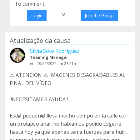
To comment:
o
Login
Join the Group
Atualização da causa
Silvia Soto Rodríguez
Teaming Manager
em 28/12/2022 em 23:51h
⚠️ ATENCIÓN ⚠️ IMAGENES DESAGRADABLES AL
FINAL DEL VÍDEO
‼️NECESITAMOS AYUDA‼️
Est@ pequeñ@ lleva mucho tiempo en la calle con
un prolapso anal, no habíamos podido cogerle
hasta hoy ya que apenas tenía fuerzas para huir,