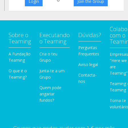
Login
Join the Group
Colabo
Sobre o
Executando
Dúvidas?
com o
Teaming
o Teaming
Teami
Perguntas
A Fundação
Cria o teu
Frequentes
Empresas
Teaming
Grupo
"Here we
Aviso legal
are
O que é o
Junta-te a um
Teaming"
Contacta-
Teaming?
Grupo
nos
Teaming 
Quem pode
Teaming
angariar
fundos?
Torna-te
voluntário