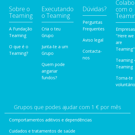
Colabo
Sobre o
Executando
Dúvidas?
com o
Teaming
o Teaming
Teami
Perguntas
A Fundação
Cria o teu
Frequentes
Empresas
Teaming
Grupo
"Here we
Aviso legal
are
O que é o
Junta-te a um
Teaming"
Contacta-
Teaming?
Grupo
nos
Teaming 
Quem pode
Teaming
angariar
fundos?
Torna-te
voluntário
Grupos que podes ajudar com 1 € por mês
Comportamentos aditivos e dependências
Cuidados e tratamentos de saúde