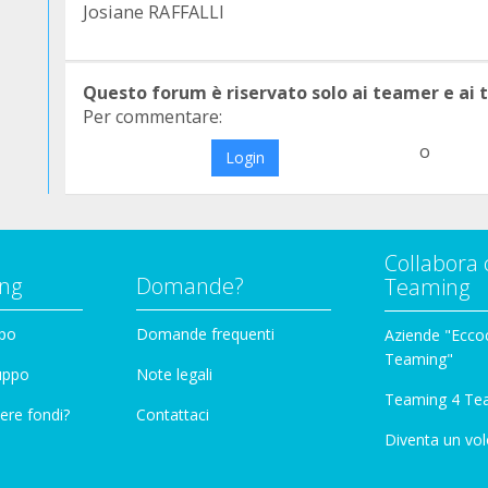
Josiane RAFFALLI
Questo forum è riservato solo ai teamer e ai
Per commentare:
o
Login
Collabora 
ng
Domande?
Teaming
ppo
Domande frequenti
Aziende "Eccoc
Teaming"
ruppo
Note legali
Teaming 4 Te
ere fondi?
Contattaci
Diventa un vol