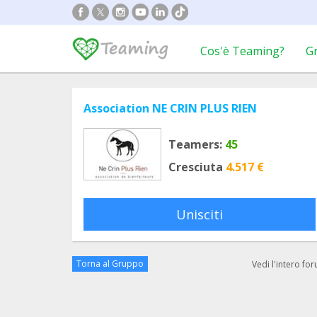
Cos'è Teaming?
G
Association NE CRIN PLUS RIEN
Teamers:
45
Cresciuta
4.517 €
Unisciti
Torna al Gruppo
Vedi l'intero fo