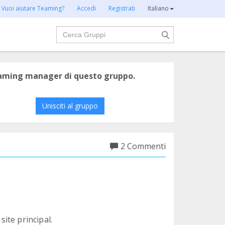
Vuoi aiutare Teaming?
Accedi
Registrati
Italiano
Cerca
eaming manager di questo gruppo.
Unisciti al gruppo
2 Commenti
ite principal.